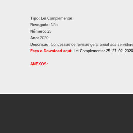
Tipo:
Lei Complementar
Revogada:
Não
Número:
25
Ano:
2020
Descrição:
Concessão de revisão geral anual aos servidor
Faça o Download aqui:
Lei Complementar-25_27_02_2020
ANEXOS: