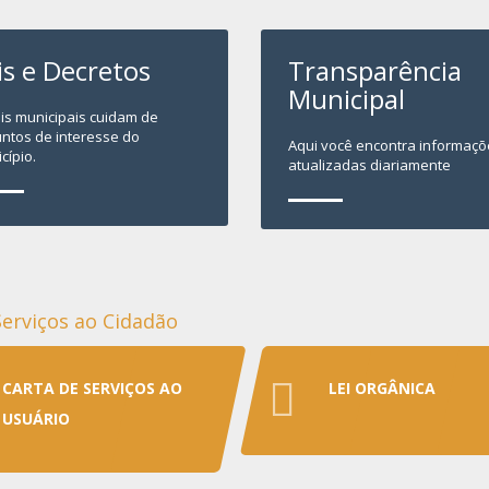
is e Decretos
Transparência
Municipal
eis municipais cuidam de
ntos de interesse do
Aqui você encontra informaçõ
cípio.
atualizadas diariamente
Serviços ao Cidadão
CARTA DE SERVIÇOS AO
LEI ORGÂNICA
USUÁRIO