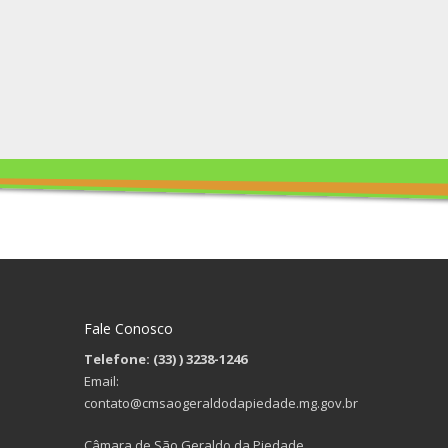
Fale Conosco
Telefone: (33)
) 3238-1246
Email:
contato@cmsaogeraldodapiedade.mg.gov.br
Câmara de São Geraldo da Piedade