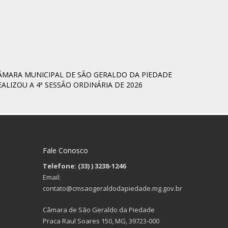
ÂMARA MUNICIPAL DE SÃO GERALDO DA PIEDADE
EALIZOU A 4ª SESSÃO ORDINÁRIA DE 2026
Fale Conosco
Telefone: (33)
) 3238-1246
Email:
contato@cmsaogeraldodapiedade.mg.gov.br
Câmara de São Geraldo da Piedade
Praca Raul Soares 150, MG, 39723-000