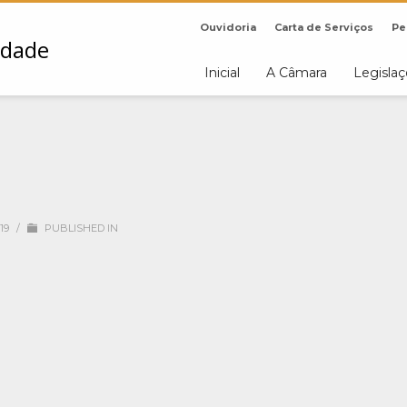
Ouvidoria
Carta de Serviços
Pe
Inicial
A Câmara
Legisla
19
/
PUBLISHED IN