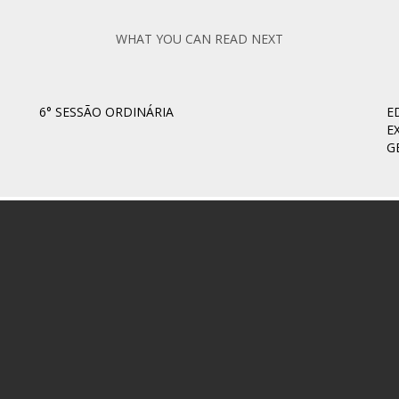
WHAT YOU CAN READ NEXT
6° SESSÃO ORDINÁRIA
E
E
G