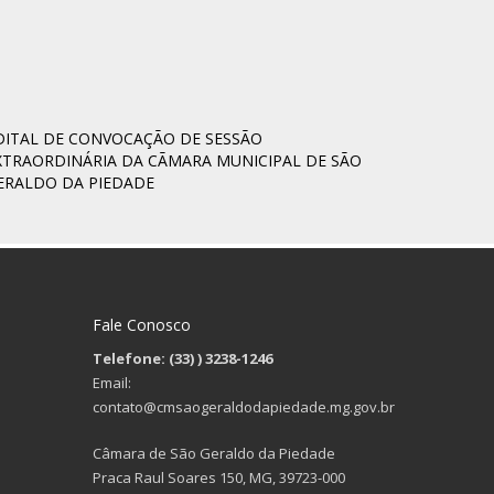
DITAL DE CONVOCAÇÃO DE SESSÃO
XTRAORDINÁRIA DA CÃMARA MUNICIPAL DE SÃO
ERALDO DA PIEDADE
Fale Conosco
Telefone: (33)
) 3238-1246
Email:
contato@cmsaogeraldodapiedade.mg.gov.br
Câmara de São Geraldo da Piedade
Praca Raul Soares 150, MG, 39723-000