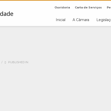
Ouvidoria
Carta de Serviços
Pe
Inicial
A Câmara
Legisla
1
/
PUBLISHED IN