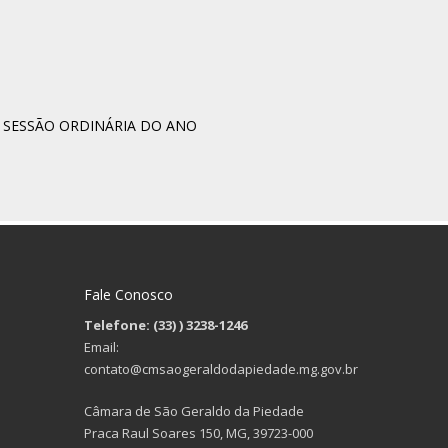
ª SESSÃO ORDINÁRIA DO ANO
Fale Conosco
Telefone: (33)
) 3238-1246
Email:
contato@cmsaogeraldodapiedade.mg.gov.br
Câmara de São Geraldo da Piedade
Praca Raul Soares 150, MG, 39723-000