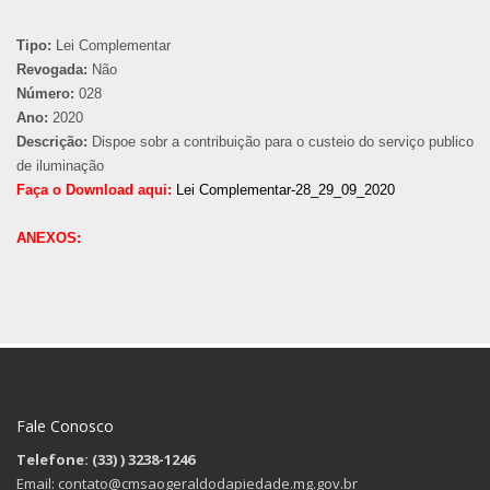
Tipo:
Lei Complementar
Revogada:
Não
Número:
028
Ano:
2020
Descrição:
Dispoe sobr a contribuição para o custeio do serviço publico
de iluminação
Faça o Download aqui:
Lei Complementar-28_29_09_2020
ANEXOS:
Fale Conosco
Telefone: (33)
) 3238-1246
Email: contato@cmsaogeraldodapiedade.mg.gov.br