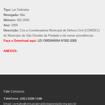
Tipo:
Lei Ordinária
Revogada:
Não
Número:
002-2005
Ano:
2005
Descrição:
Cria a Coordenadoria Municipal de Defesa Civil (COMDEC)
do Município de São Geraldo da Piedade e dá outras providências.
Faça o Download aqui:
LEI ORDINÁRIA N°002-2005
ANEXOS:
Fale Conosco
Telefone: (33)
) 3238-1246
Email: contato@cmsaogeraldodapiedade.mg.gov.br