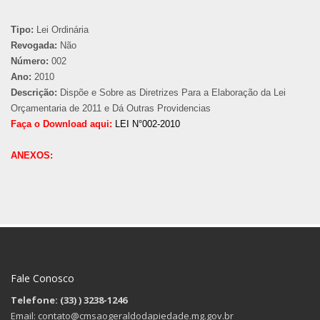
Tipo:
Lei Ordinária
Revogada:
Não
Número:
002
Ano:
2010
Descrição:
Dispõe e Sobre as Diretrizes Para a Elaboração da Lei
Orçamentaria de 2011 e Dá Outras Providencias
Faça o Download aqui:
LEI N°002-2010
ANEXOS:
Fale Conosco
Telefone: (33)
) 3238-1246
Email: contato@cmsaogeraldodapiedade.mg.gov.br