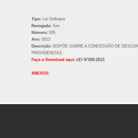
Tipo:
Lei Ordinária
Revogada:
Sim
Número:
005
Ano:
2013
Descrição:
DISPÕE SOBRE A CONCESSÃO DE DESCONTO
PROVIDENCIAS
Faça o Download aqui:
LEI N°005-2013
ANEXOS: