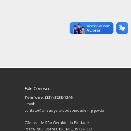
Fale Conosco
Telefone: (33)
) 3238-1246
Email:
contato@cmsaogeraldodapiedade.mg.gov.br
Câmara de São Geraldo da Piedade
Praca Raul Soares 150, MG, 39723-000