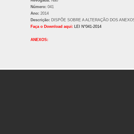
Revogada:
Não
Número:
041
Ano:
2014
Descrição:
DISPÕE SOBRE A ALTERAÇÃO DOS ANEXOS D
Faça o Download aqui:
LEI N°041-2014
ANEXOS: