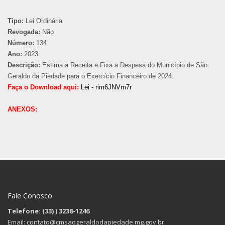
Tipo:
Lei Ordinária
Revogada:
Não
Número:
134
Ano:
2023
Descrição:
Estima a Receita e Fixa a Despesa do Município de São
Geraldo da Piedade para o Exercício Financeiro de 2024.
Faça o Download aqui:
Lei - rim6JNVm7r
ANEXOS:
Fale Conosco
Telefone: (33)
) 3238-1246
Email: contato@cmsaogeraldodapiedade.mg.gov.br