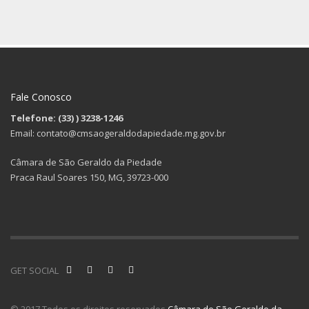
Fale Conosco
Telefone: (33)
) 3238-1246
Email: contato@cmsaogeraldodapiedade.mg.gov.br
Câmara de São Geraldo da Piedade
Praca Raul Soares 150, MG, 39723-000
GET SOCIAL
© 2017 Todos os direitos reservados
Câmara de São Geraldo da