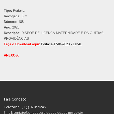
Tipo:
Portaria
Revogada:
Sim
Número:
188
Ano:
2023
Descrição:
DISPÕE DE LICENÇA-MATERNIDADE E DÁ OUTRAS
PROVIDÊNCIAS
Faça o Download aqui:
Portaria-17-04-2023 - 1zh4L
ANEXOS:
Fale Conosco
Telefone: (33)
) 3238-1246
Email: contato@cmsaogeraldodapiedade.mg.gov.br