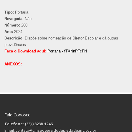
Tipo:
Portaria
Revogada:
Não
Número:
260
Ano:
2024
Descrição:
Dispõe sobre nomeação de Diretor Escolar e dá outras
providências.
Faça o Download aqui:
Portaria - fTXNnPTcFN
ANEXOS:
Fale Conosco
Telefone: (33)
) 3238-1246
Email: contato@cmsaogeraldodapiedade.mg.gov.br