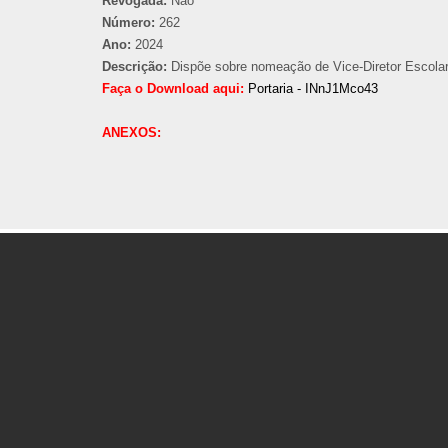
Revogada:
Não
Número:
262
Ano:
2024
Descrição:
Dispõe sobre nomeação de Vice-Diretor Escolar 
Faça o Download aqui:
Portaria - INnJ1Mco43
ANEXOS: