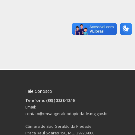
Fale Conosco
Telefone: (33)
) 3238-1246
Email:
contato@cmsaogeraldodapiedade.mg.gov.br
Câmara de São Geraldo da Piedade
Praca Raul Soares 150, MG, 39723-000