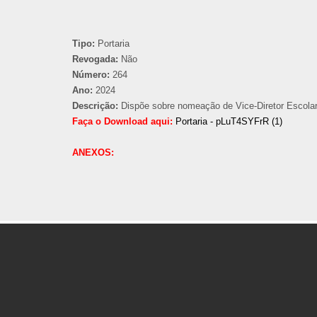
Tipo:
Portaria
Revogada:
Não
Número:
264
Ano:
2024
Descrição:
Dispõe sobre nomeação de Vice-Diretor Escolar 
Faça o Download aqui:
Portaria - pLuT4SYFrR (1)
ANEXOS: