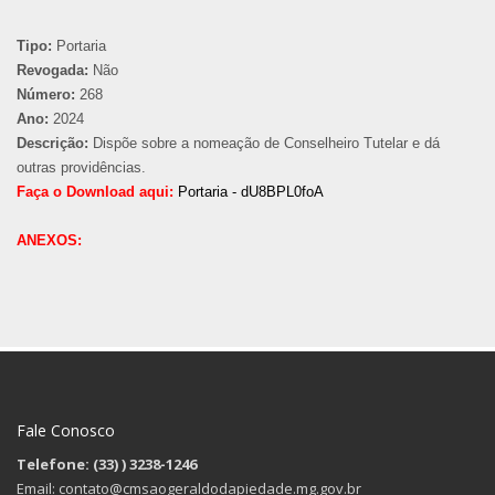
Tipo:
Portaria
Revogada:
Não
Número:
268
Ano:
2024
Descrição:
Dispõe sobre a nomeação de Conselheiro Tutelar e dá
outras providências.
Faça o Download aqui:
Portaria - dU8BPL0foA
ANEXOS:
Fale Conosco
Telefone: (33)
) 3238-1246
Email: contato@cmsaogeraldodapiedade.mg.gov.br