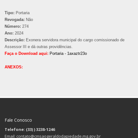
Tipo:
Portaria
Revogada:
Não
Número:
274
Ano:
2024
Descrição:
Exonera servidora municipal do cargo comissionado de
Assessor III e dá outras providências.
Faça o Download aqui:
Portaria - 1axaztr23o
ANEXOS:
Fale Conosco
Telefone: (33)
) 3238-1246
Email: contato@cmsaogeraldodapiedade.mg.gov.br