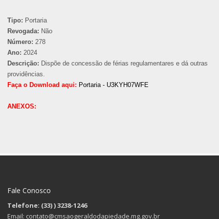
Tipo:
Portaria
Revogada:
Não
Número:
278
Ano:
2024
Descrição:
Dispõe de concessão de férias regulamentares e dá outras
providências.
Faça o Download aqui:
Portaria - U3KYH07WFE
ANEXOS:
Fale Conosco
Telefone: (33)
) 3238-1246
Email: contato@cmsaogeraldodapiedade.mg.gov.br