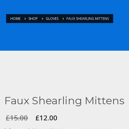
HOME
SHOP
GLOVES
FAUX SHEARLING MITTENS
Faux Shearling Mittens
O
O
£
15.00
£
12.00
preço
preço