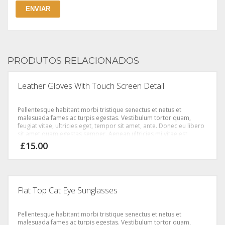
PRODUTOS RELACIONADOS
Leather Gloves With Touch Screen Detail
Pellentesque habitant morbi tristique senectus et netus et
malesuada fames ac turpis egestas. Vestibulum tortor quam,
feugiat vitae, ultricies eget, tempor sit amet, ante. Donec eu libero
sit amet quam egestas semper. Aenean ultricies mi vitae est.
Mauris placerat eleifend leo.
£
15.00
Flat Top Cat Eye Sunglasses
Pellentesque habitant morbi tristique senectus et netus et
malesuada fames ac turpis egestas. Vestibulum tortor quam,