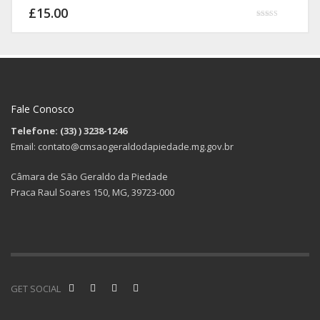
Mauris placerat eleifend leo.
£
15.00
Avaliação
3.00
de 5
Fale Conosco
Telefone: (33)
) 3238-1246
Email: contato@cmsaogeraldodapiedade.mg.gov.br
Câmara de São Geraldo da Piedade
Praca Raul Soares 150, MG, 39723-000
GET SOCIAL