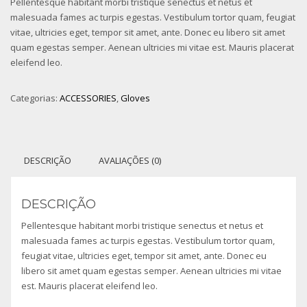
original
atual
Pellentesque habitant morbi tristique senectus et netus et
era:
é:
malesuada fames ac turpis egestas. Vestibulum tortor quam, feugiat
£15.00.
£12.00.
vitae, ultricies eget, tempor sit amet, ante. Donec eu libero sit amet
quam egestas semper. Aenean ultricies mi vitae est. Mauris placerat
eleifend leo.
Categorias:
ACCESSORIES
,
Gloves
DESCRIÇÃO
AVALIAÇÕES (0)
DESCRIÇÃO
Pellentesque habitant morbi tristique senectus et netus et
malesuada fames ac turpis egestas. Vestibulum tortor quam,
feugiat vitae, ultricies eget, tempor sit amet, ante. Donec eu
libero sit amet quam egestas semper. Aenean ultricies mi vitae
est. Mauris placerat eleifend leo.