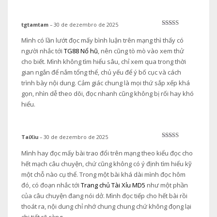
tgtamtam
–
30 de dezembro de 2025
Avaliação
5
de 5
Mình có lần lướt đọc mấy bình luận trên mạng thì thấy có
người nhắc tới
TG88 Nổ hũ
, nên cũng tò mò vào xem thử
cho biết. Mình không tìm hiểu sâu, chỉ xem qua trong thời
gian ngắn để nắm tổng thể, chủ yếu để ý bố cục và cách
trình bày nội dung. Cảm giác chung là mọi thứ sắp xếp khá
gọn, nhìn dễ theo dõi, đọc nhanh cũng không bị rối hay khó
hiểu.
TaiXiu
–
30 de dezembro de 2025
Avaliação
5
de 5
Mình hay đọc mấy bài trao đổi trên mạng theo kiểu đọc cho
hết mạch câu chuyện, chứ cũng không có ý định tìm hiểu kỹ
một chỗ nào cụ thể. Trong một bài khá dài mình đọc hôm
đó, có đoạn nhắc tới
Trang chủ Tài Xỉu MD5
như một phần
của câu chuyện đang nói dở. Mình đọc tiếp cho hết bài rồi
thoát ra, nội dung chỉ nhớ chung chung chứ không đọng lại