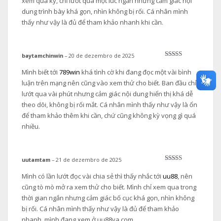
xem quá kỹ, chỉ lướt qua một lúc ngắn nhưng cảm giác nội
dung trình bày khá gọn, nhìn không bị rối. Cá nhân mình
thấy như vậy là đủ để tham khảo nhanh khi cần.
baytamchinwin
–
20 de dezembro de 2025
Avaliação
5
de 5
Mình biết tới
789win
khá tình cờ khi đang đọc một vài bình
luận trên mạng nên cũng vào xem thử cho biết. Ban đầu chỉ
lướt qua vài phút nhưng cảm giác nội dung hiển thị khá dễ
theo dõi, không bị rối mắt. Cá nhân mình thấy như vậy là ổn
để tham khảo thêm khi cần, chứ cũng không kỳ vọng gì quá
nhiều.
uutamtam
–
21 de dezembro de 2025
Avaliação
5
de 5
Mình có lần lướt đọc vài chia sẻ thì thấy nhắc tới
uu88
, nên
cũng tò mò mở ra xem thử cho biết. Mình chỉ xem qua trong
thời gian ngắn nhưng cảm giác bố cục khá gọn, nhìn không
bị rối. Cá nhân mình thấy như vậy là đủ để tham khảo
nhanh, mình đang xem ở uu88va com