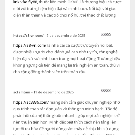
de 5
link vào fly88
, thuộc liên minh OKVIP, là thương hiệu cá cược
mới với trải nghiệm hiện đại và minh bạch. Nổi bật với giao
diện thân thiện và các trò chơi nổ hũ, thể thao chất lượng.
https://s8-vn.com/
–
9 de dezembro de 2025
Avaliação
5
de 5
https://s8-vn.com/
là nhà cái cá cược trực tuyến nổi bật,
được nhiều người chơi đánh giá cao nhờ uy tín, công nghệ
hiện đại và sự minh bạch trong mọi hoạt động. Thương hiệu
không ngừng cải tiến để mang lại trải nghiệm an toàn, thú vị
cho cộng đồng thành viên trên toàn cầu.
sctamtam
–
11 de dezembro de 2025
Avaliação
5
de 5
https://sc8836.com/
mang đến cảm giác chuyên nghiệp nhờ
quy trình thao tác đơn giản và thông tin minh bạch. Tốc độ
phản hồi của hệ thống luôn nhanh, giúp mọi trải nghiệm trở
nên thuận tiện hơn. Mình đặc biệt thích cách nền tảng liên
tục tối ưu hóa để người dùng cảm thấy dễ chịu khi sử dụng