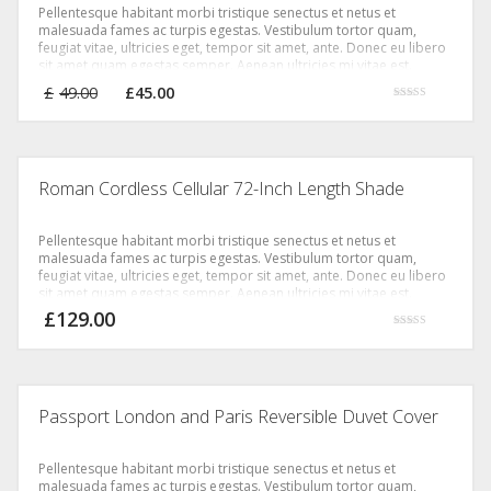
Pellentesque habitant morbi tristique senectus et netus et
malesuada fames ac turpis egestas. Vestibulum tortor quam,
feugiat vitae, ultricies eget, tempor sit amet, ante. Donec eu libero
sit amet quam egestas semper. Aenean ultricies mi vitae est.
Mauris placerat eleifend leo.
O
O
£
49.00
£
45.00
preço
preço
Avaliação
3.56
original
atual
de 5
era:
é:
£49.00.
£45.00.
Roman Cordless Cellular 72-Inch Length Shade
Pellentesque habitant morbi tristique senectus et netus et
malesuada fames ac turpis egestas. Vestibulum tortor quam,
feugiat vitae, ultricies eget, tempor sit amet, ante. Donec eu libero
sit amet quam egestas semper. Aenean ultricies mi vitae est.
Mauris placerat eleifend leo.
£
129.00
Avaliação
2.93
de 5
Passport London and Paris Reversible Duvet Cover
Pellentesque habitant morbi tristique senectus et netus et
malesuada fames ac turpis egestas. Vestibulum tortor quam,