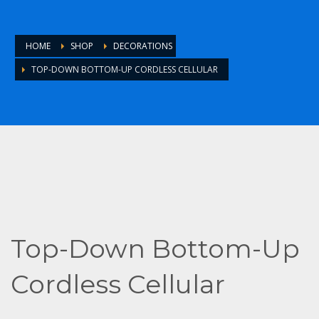
HOME
SHOP
DECORATIONS
TOP-DOWN BOTTOM-UP CORDLESS CELLULAR
Top-Down Bottom-Up
Cordless Cellular