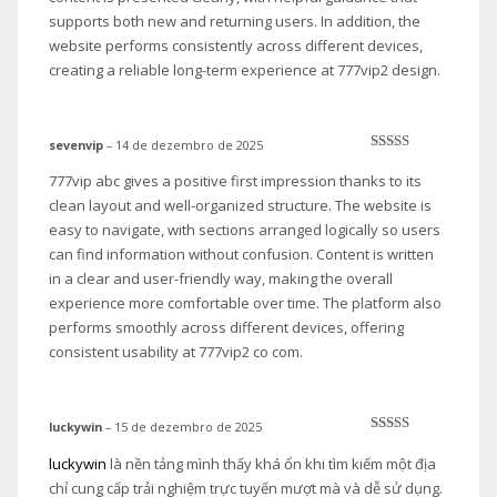
supports both new and returning users. In addition, the
website performs consistently across different devices,
creating a reliable long-term experience at 777vip2 design.
sevenvip
–
14 de dezembro de 2025
Avaliação
5
de 5
777vip abc gives a positive first impression thanks to its
clean layout and well-organized structure. The website is
easy to navigate, with sections arranged logically so users
can find information without confusion. Content is written
in a clear and user-friendly way, making the overall
experience more comfortable over time. The platform also
performs smoothly across different devices, offering
consistent usability at 777vip2 co com.
luckywin
–
15 de dezembro de 2025
Avaliação
5
de 5
luckywin
là nền tảng mình thấy khá ổn khi tìm kiếm một địa
chỉ cung cấp trải nghiệm trực tuyến mượt mà và dễ sử dụng.