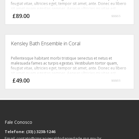
feugiat vitae, ultricies eget, tempor sit amet, ante. Donec eu libero
sit amet quam egestas semper. Aenean ultricies mi vitae est.
Mauris placerat eleifend leo.
£
89.00
Avaliação
4.15
de 5
Kensley Bath Ensemble in Coral
Pellentesque habitant morbi tristique senectus et netus et
malesuada fames ac turpis egestas. Vestibulum tortor quam,
feugiat vitae, ultricies eget, tempor sit amet, ante. Donec eu libero
sit amet quam egestas semper. Aenean ultricies mi vitae est.
Mauris placerat eleifend leo.
£
49.00
Avaliação
4.33
de 5
Fale Conosco
Telefone: (33)
) 3238-1246
Email: contato@cmsaogeraldodapiedade.mg.gov.br