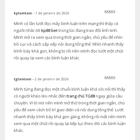
kptamtam
–
1 de janeiro de 2026
Avaliação
5
de 5
Mình có lần lướt đọc mấy bình luận trên mạng thì thấy có
người nhắc tới
kp88 bet
trong lúc đang trao đổi linh tinh.
Mình mở ra xem qua trong thời gian ngắn, chủ yếu để nhìn
bố cục và cách sắp xếp nội dung tổng thể. Nhìn nhanh thấy
trình bày khá gọn, không bị rối nên mình đọc lướt một chút
rồi quay lại xem các bình luận khác
tgtamtam
–
2 de janeiro de 2026
Avaliação
5
de 5
Mình từng đang đọc một chuỗi bình luận khá sôi nổi thì thấy
có người khéo léo nhắc đến
trang chủ TG88
ngay giữa câu
chuyện. Vì tò mò nên mình mở thử trong thời gian ngắn, chủ
yếu để xem cách bố trí giao diện và nội dung tổng thể. Lướt
nhanh thấy trình bày khá gọn gàng, không rối mắt nên mình
xem qua một chút rồi quay lại tiếp tục theo dõi các bình luận
khác.