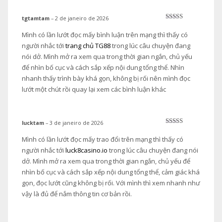
tgtamtam
–
2 de janeiro de 2026
Avaliação
5
de 5
Mình có lần lướt đọc mấy bình luận trên mạng thì thấy có
người nhắc tới
trang chủ TG88
trong lúc câu chuyện đang
nói dở. Mình mở ra xem qua trong thời gian ngắn, chủ yếu
để nhìn bố cục và cách sắp xếp nội dung tổng thể. Nhìn
nhanh thấy trình bày khá gọn, không bị rối nên mình đọc
lướt một chút rồi quay lại xem các bình luận khác
lucktam
–
3 de janeiro de 2026
Avaliação
5
de 5
Mình có lần lướt đọc mấy trao đổi trên mạng thì thấy có
người nhắc tới
luck8casino.io
trong lúc câu chuyện đang nói
dở. Mình mở ra xem qua trong thời gian ngắn, chủ yếu để
nhìn bố cục và cách sắp xếp nội dung tổng thể, cảm giác khá
gọn, đọc lướt cũng không bị rối. Với mình thì xem nhanh như
vậy là đủ để nắm thông tin cơ bản rồi.