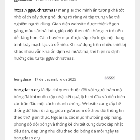
Avaliação
5
de 5
https://gg88.christmas/
mang lại cho mình ấn tượng khá tốt
nhờ cách xây dựng nội dung rõ ràng và tập trung vào trải
nghiệm người dùng. Giao diện website được thiết kế gọn
gàng, màu sắc hài hòa, giúp việc theo dõi thông tin trở nên
dễ dàng hơn. Các chuyên mục được sắp xếp logic, nội dung
trình bày mạch lạc và dễ hiểu. Khi sử dụng trên nhiều thiết bị
khác nhau vẫn khá ổn định và mượt mà, thể hiện rõ định
hướng đầu tư tại gg88 christmas.
bongdaso
–
17 de dezembro de 2025
Avaliação
5
de 5
bongdaso.org
là địa chỉ quen thuộc đối với người hâm mộ
bóng đá khi muốn cập nhật kết quả, lịch thi đấu và diễn biến
các trận đấu một cách nhanh chóng. Website cung cấp hệ
thống dữ liệu rõ ràng, giúp người xem dễ theo dõi thông tin
theo thời gian thực. Ngoài ra, các mục như bảng xếp hạng,
phong độ đội bóng và thống kê chi tiết cũng được cập nhật
đều đặn, đáp ứng nhu cầu theo dõi bóng đá mỗi ngày tại
bongdaso org.