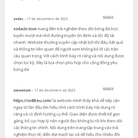
xoilac
–
17 de dezembro de 2025
Avaliação
4
de 5
xoilactv.love
mang đến trải nghiệm theo dõi bóng đá trực
tuyến mượt mà nhờ đường truyền ổn định và tốc độ tải
nhanh. Website thường xuyên cập nhật lịch thi đấu, kết quả
và thông tin liên quan để người xem không bỏ lỡ các trận
cầu quan trọng. Với cách trình bày rõ ràng và nội dung được
chọn lọc kỹ, đây là lựa chọn phù hợp cho cộng đồng yêu
bóng đá
xxtamtam
–
17 de dezembro de 2025
Avaliação
5
de 5
https://xx88.eu.com/
là website mình thấy khá dễ tiếp cận
ngay từ lần đầu tìm hiểu nhờ cách trình bày nội dung rõ
ràng và có định hướng cụ thể. Giao diện được thiết kế gọn
gàng, bố cục hợp lý nên người đọc không bị rối khi theo dõi
các thông tin chính. Nội dung trên trang tập trung vào trải
nghiệm thực tế, diễn đạt mạch lạc và dễ hiểu cho nhiều đối