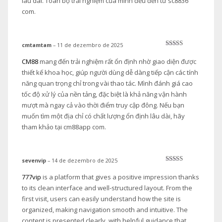
lâu dài. Toàn bộ trải nghiệm của mình đều đến từ sc8836
com.
cmtamtam
–
11 de dezembro de 2025
Avaliação
5
de 5
CM88
mang đến trải nghiệm rất ổn định nhờ giao diện được
thiết kế khoa học, giúp người dùng dễ dàng tiếp cận các tính
năng quan trọng chỉ trong vài thao tác. Mình đánh giá cao
tốc độ xử lý của nền tảng, đặc biệt là khả năng vận hành
mượt mà ngay cả vào thời điểm truy cập đông. Nếu bạn
muốn tìm một địa chỉ có chất lượng ổn định lâu dài, hãy
tham khảo tại cm88app com.
sevenvip
–
14 de dezembro de 2025
Avaliação
5
de 5
777vip
is a platform that gives a positive impression thanks
to its clean interface and well-structured layout. From the
first visit, users can easily understand how the site is
organized, making navigation smooth and intuitive. The
content is presented clearly, with helpful guidance that