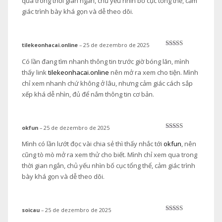
qua trong thời gian ngắn, chủ yếu nhìn bố cục tổng thể, cảm
giác trình bày khá gọn và dễ theo dõi.
tilekeonhacai.online
–
25 de dezembro de 2025
Avaliação
5
de 5
Có lần đang tìm nhanh thông tin trước giờ bóng lăn, mình
thấy link
tilekeonhacai.online
nên mở ra xem cho tiện. Mình
chỉ xem nhanh chứ không ở lâu, nhưng cảm giác cách sắp
xếp khá dễ nhìn, đủ để nắm thông tin cơ bản.
okfun
–
25 de dezembro de 2025
Avaliação
5
de 5
Mình có lần lướt đọc vài chia sẻ thì thấy nhắc tới
okfun
, nên
cũng tò mò mở ra xem thử cho biết. Mình chỉ xem qua trong
thời gian ngắn, chủ yếu nhìn bố cục tổng thể, cảm giác trình
bày khá gọn và dễ theo dõi.
soicau
–
25 de dezembro de 2025
Avaliação
5