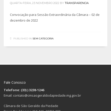
QUARTA-FEIRA, 23 NOVEMBRO 2022
BY
TRANSPARENCIA
Convocação para Sessão Extraordinária da Câmara – 02 de
dezembro de 2022
PUBLISHED IN
SEM CATEGORIA
Fale Conosco
Telefone: (33)
) 3238-1246
Email: contato@cmsaogeraldodapiedade.mg.gov.br
Câmara de São Geraldo da Piedade