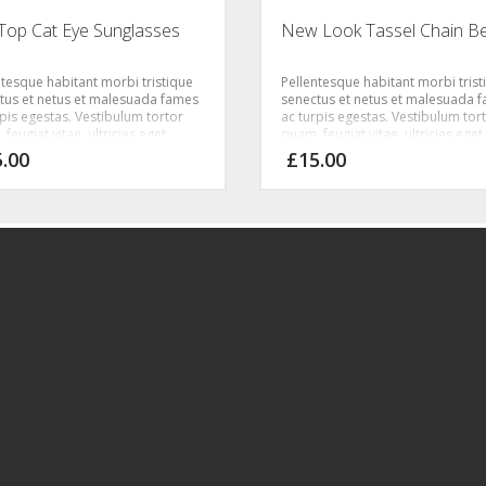
 Top Cat Eye Sunglasses
New Look Tassel Chain Be
ntesque habitant morbi tristique
Pellentesque habitant morbi trist
tus et netus et malesuada fames
senectus et netus et malesuada 
rpis egestas. Vestibulum tortor
ac turpis egestas. Vestibulum tor
feugiat vitae, ultricies eget,
quam, feugiat vitae, ultricies eget,
r sit amet, ante. Donec eu libero
tempor sit amet, ante. Donec eu 
5.00
£
15.00
met quam egestas semper.
sit amet quam egestas semper.
 ultricies mi vitae est. Mauris
Aenean ultricies mi vitae est. Mau
at eleifend leo.
placerat eleifend leo.