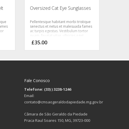
lt
Oversized Cat Eye Sunglasses
ique
Pellentesque habitant morbi tristique
fames
senectus et netus et malesuada fames
tor
ac turpis egestas. Vestibulum tortor
quam, feugiat vitae, ultricies eget,
libero
tempor sit amet, ante. Donec eu libero
£
35.00
sit amet quam egestas semper.
ris
Aenean ultricies mi vitae est. Mauris
placerat eleifend leo.
Fale Conosco
Telefone: (33)
) 3238-1246
Email:
contato@cmsaogeraldodapiedade.mg.gov.br
Câmara de São Geraldo da Piedade
Praca Raul Soares 150, MG, 39723-000