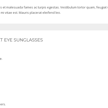
s et malesuada fames ac turpis egestas. Vestibulum tortor quam, feugiat vi
i vitae est. Mauris placerat eleifend leo.
T EYE SUNGLASSES
e.
mers.