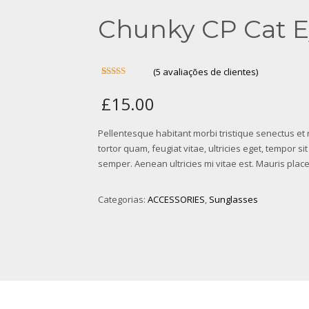
Chunky CP Cat E
(
5
avaliações de clientes)
Avaliado
5
como
£
15.00
3.00
de
5, com
baseado
em
Pellentesque habitant morbi tristique senectus et
avaliações
de
tortor quam, feugiat vitae, ultricies eget, tempor 
clientes
semper. Aenean ultricies mi vitae est. Mauris place
Categorias:
ACCESSORIES
,
Sunglasses