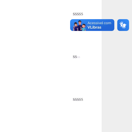
Avaliação
4
de 5
Avaliação
1
de
5
Avaliação
3
de 5