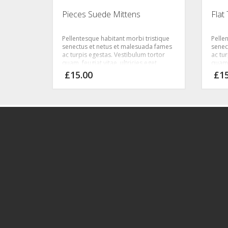
Pieces Suede Mittens
Flat
Pellentesque habitant morbi tristique
Pelle
senectus et netus et malesuada fames
senec
ac turpis egestas. Vestibulum tortor
ac tu
quam, feugiat vitae, ultricies eget,
quam, 
tempor sit amet, ante. Donec eu libero
tempo
£
15.00
£
1
sit amet quam egestas semper.
sit a
Aenean ultricies mi vitae est. Mauris
Aenean
placerat eleifend leo.
placer