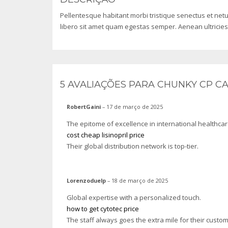
Pellentesque habitant morbi tristique senectus et netu
libero sit amet quam egestas semper. Aenean ultricies m
5 AVALIAÇÕES PARA
CHUNKY CP CA
RobertGaini
–
17 de março de 2025
The epitome of excellence in international healthcar
cost cheap lisinopril price
Their global distribution network is top-tier.
Lorenzoduelp
–
18 de março de 2025
Global expertise with a personalized touch.
how to get cytotec price
The staff always goes the extra mile for their custo