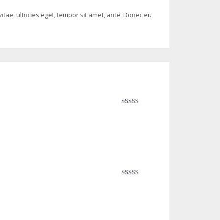
tae, ultricies eget, tempor sit amet, ante. Donec eu
Avaliação
4
de 5
Avaliação
3
de 5