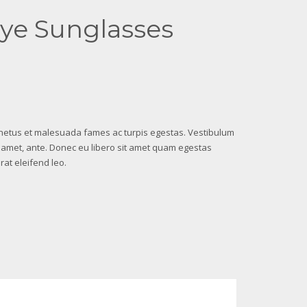
ye Sunglasses
 netus et malesuada fames ac turpis egestas. Vestibulum
sit amet, ante. Donec eu libero sit amet quam egestas
rat eleifend leo.